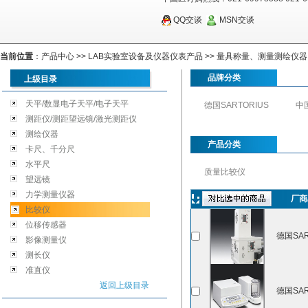
QQ交谈
MSN交谈
当前位置
：
产品中心
>>
LAB实验室设备及仪器仪表产品
>>
量具称量、测量测绘仪器
品牌分类
上级目录
天平/数显电子天平/电子天平
德国SARTORIUS
中
测距仪/测距望远镜/激光测距仪
测绘仪器
产品分类
卡尺、千分尺
水平尺
质量比较仪
望远镜
力学测量仪器
厂商
比较仪
位移传感器
德国SAR
影像测量仪
测长仪
准直仪
返回上级目录
德国SAR