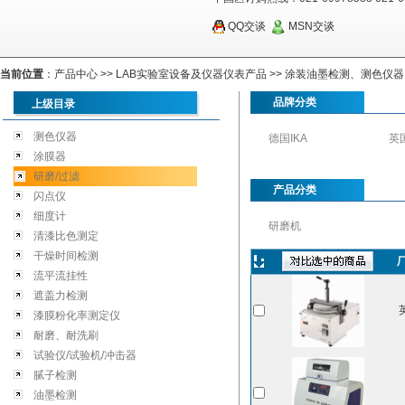
QQ交谈
MSN交谈
当前位置
：
产品中心
>>
LAB实验室设备及仪器仪表产品
>>
涂装油墨检测、测色仪器
品牌分类
上级目录
测色仪器
德国IKA
英
涂膜器
研磨/过滤
产品分类
闪点仪
细度计
研磨机
清漆比色测定
干燥时间检测
流平流挂性
遮盖力检测
漆膜粉化率测定仪
耐磨、耐洗刷
试验仪/试验机/冲击器
腻子检测
油墨检测