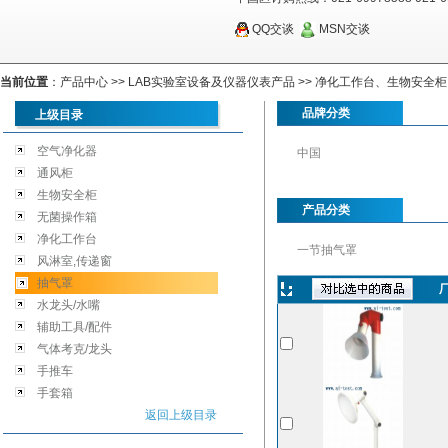
QQ交谈
MSN交谈
当前位置
：
产品中心
>>
LAB实验室设备及仪器仪表产品
>>
净化工作台、生物安全柜
品牌分类
上级目录
空气净化器
中国
通风柜
生物安全柜
产品分类
无菌操作箱
净化工作台
一节抽气罩
风淋室,传递窗
抽气罩
水龙头/水嘴
辅助工具/配件
气体考克/龙头
手推车
手套箱
返回上级目录