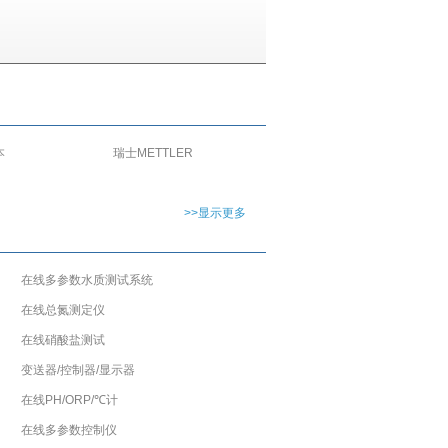
本
瑞士METTLER
TOLEDO
>>显示更多
在线多参数水质测试系统
在线总氮测定仪
在线硝酸盐测试
变送器/控制器/显示器
在线PH/ORP/℃计
在线多参数控制仪