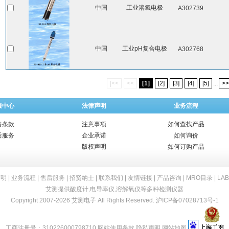
中国
工业溶氧电极
A302739
中国
工业pH复合电极
A302768
|<<
<<
[1]
[2]
[3]
[4]
[5]
...
>>
服中心
法律声明
业务流程
售条款
注意事项
如何查找产品
后服务
企业承诺
如何询价
版权声明
如何订购产品
声明
|
业务流程
|
售后服务
|
招贤纳士
|
联系我们
|
友情链接
|
产品咨询
|
MRO目录
|
LA
艾测提供
酸度计
,
电导率仪
,
溶解氧仪
等多种检测仪器
Copyright 2007-2026 艾测电子 All Rights Reserved.
沪ICP备07028713号-1
工商注册号：310226000798710
网站使用条款
隐私声明
网站地图