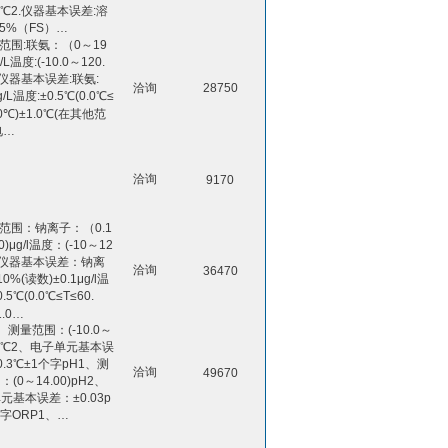
0)℃2.仪器基本误差:溶
±5%（FS）…
量范围:联氨：（0～19
g/L温度:(-10.0～120.
2.仪器基本误差:联氨:
洽询
28750
g/L温度:±0.5℃(0.0℃≤
.0℃)±1.0℃(在其他范
电…
洽询
9170
量范围：钠离子：（0.1
0)μg/l温度：(-10～12
2.仪器基本误差：钠离
洽询
36470
0%(读数)±0.1μg/l温
.5℃(0.0℃≤T≤60.
1.0…
、测量范围：(-10.0～
.0)℃2、电子单元基本误
0.3℃±1个字pH1、测
洽询
49670
(0～14.00)pH2、
元基本误差：±0.03p
个字ORP1、…