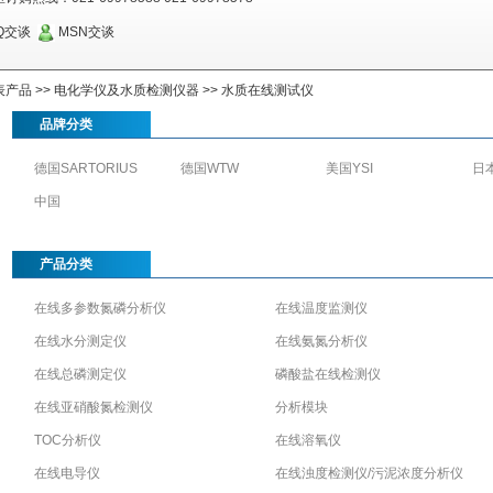
Q交谈
MSN交谈
表产品
>>
电化学仪及水质检测仪器
>>
水质在线测试仪
品牌分类
德国SARTORIUS
德国WTW
美国YSI
日
中国
产品分类
在线多参数氮磷分析仪
在线温度监测仪
在线水分测定仪
在线氨氮分析仪
在线总磷测定仪
磷酸盐在线检测仪
在线亚硝酸氮检测仪
分析模块
TOC分析仪
在线溶氧仪
在线电导仪
在线浊度检测仪/污泥浓度分析仪