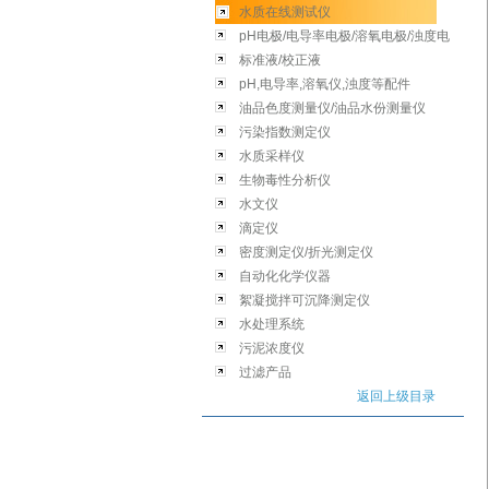
水质在线测试仪
pH电极/电导率电极/溶氧电极/浊度电
极/比色计电极
标准液/校正液
pH,电导率,溶氧仪,浊度等配件
油品色度测量仪/油品水份测量仪
污染指数测定仪
水质采样仪
生物毒性分析仪
水文仪
滴定仪
密度测定仪/折光测定仪
自动化化学仪器
絮凝搅拌可沉降测定仪
水处理系统
污泥浓度仪
过滤产品
返回上级目录