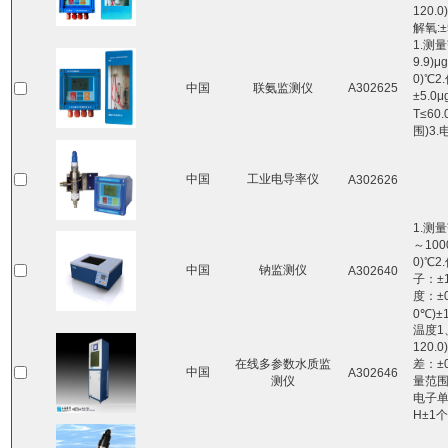
120.
解氧:
1.测
9.9)μ
0)℃
中国
联氨监测仪
A302625
±5.0μ
T≤60
围)3.
中国
工业电导率仪
A302626
1.测
～100
0)℃
中国
钠监测仪
A302640
子：±1
度：±0
0℃)±
温度1
120
在线多参数水质监
差：±
中国
A302646
测仪
量范围：
电子单
H±1