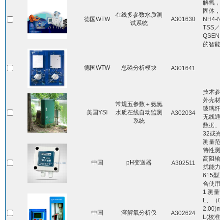
解氧
固体，
在线多参数水质测
德国WTW
A301630
NH4-
试系统
TSS／
QSE
的智
德国WTW
总磷分析模块
A301641
技术
外壳材
常规五参数＋氨氮
玻璃纤
美国YSI
水质在线自动监测
A302034
无线通
系统
数据、
32或
测量范
特性
高阻
中国
pH变送器
A302511
扰能力
615
合使用
1.测量
L、（
2.00
中国
溶解氧分析仪
A302624
L(校