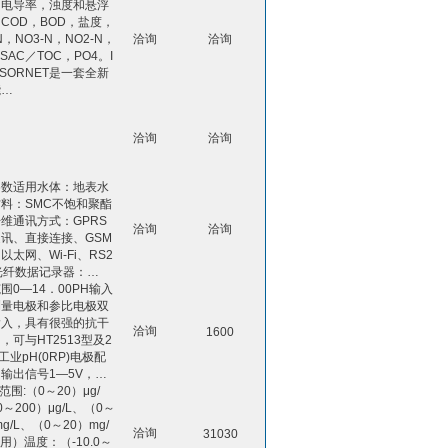
，电导率，浊度和悬浮
COD，BOD，盐度，
N，NO3-N，NO2-N，
洽询
洽询
SAC／TOC，PO4。I
NSORNET是一套全新
能…
洽询
洽询
参数适用水体：地表水
料：SMC不饱和聚酯
维通讯方式：GPRS
洽询
洽询
讯、直接连接、GSM
以太网、Wi-Fi、RS2
光纤数据记录器：…
围0—14．00PH输入
测量电极和参比电极双
输入，具有很强的抗干
洽询
1600
，可与HT2513型及2
型工业pH(0RP)电极配
输出信号1—5V，…
范围:（0～20）μg/
0～200）μg/L、（0～
)mg/L、（0～20）mg/
洽询
31030
准用）温度：（-10.0～