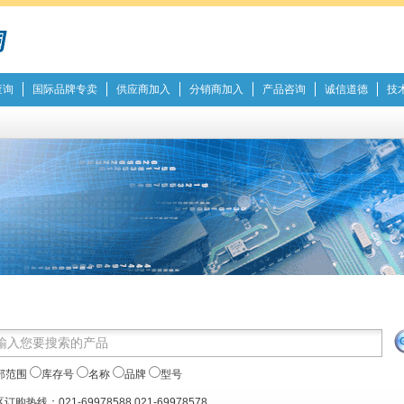
查询
国际品牌专卖
供应商加入
分销商加入
产品咨询
诚信道德
技
部范围
库存号
名称
品牌
型号
订购热线：021-69978588 021-69978578