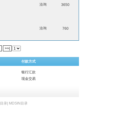
洽询
3650
洽询
760
>>|
付款方式
银行汇款
现金交易
B目录
|
MDSIN目录