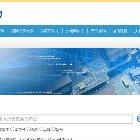
查询
国际品牌专卖
供应商加入
分销商加入
产品咨询
诚信道德
技
部范围
库存号
名称
品牌
型号
订购热线：021-69978588 021-69978578