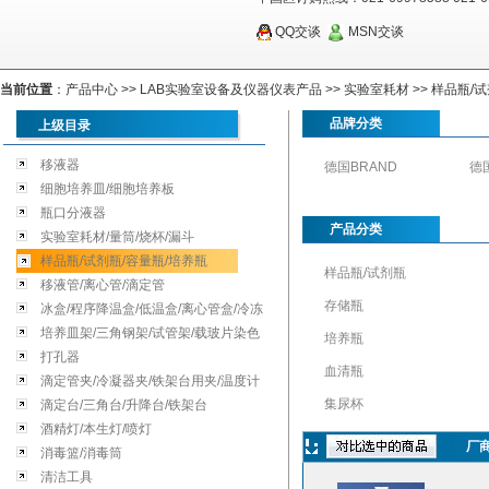
QQ交谈
MSN交谈
当前位置
：
产品中心
>>
LAB实验室设备及仪器仪表产品
>>
实验室耗材
>>
样品瓶/试
品牌分类
上级目录
移液器
德国BRAND
德国
细胞培养皿/细胞培养板
瓶口分液器
产品分类
实验室耗材/量筒/烧杯/漏斗
样品瓶/试剂瓶/容量瓶/培养瓶
样品瓶/试剂瓶
移液管/离心管/滴定管
存储瓶
冰盒/程序降温盒/低温盒/离心管盒/冷冻
储存盒
培养皿架/三角钢架/试管架/载玻片染色
培养瓶
架
打孔器
血清瓶
滴定管夹/冷凝器夹/铁架台用夹/温度计
集尿杯
夹/蒸馏器夹/止水夹
滴定台/三角台/升降台/铁架台
酒精灯/本生灯/喷灯
厂商
消毒篮/消毒筒
清洁工具