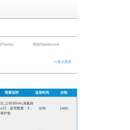
Thermo
英国Statebourne
>>显示更多
简要说明
送货时间
价格
2L,口径30mm,液氮保
≥22，提筒数量：3，
洽询
1400
革保护套