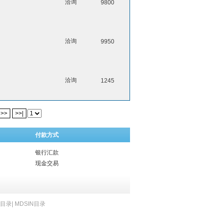
洽询
9800
洽询
9950
洽询
1245
>>
>>|
付款方式
银行汇款
现金交易
B目录
|
MDSIN目录