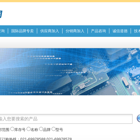
查询
国际品牌专卖
供应商加入
分销商加入
产品咨询
诚信道德
技
部范围
库存号
名称
品牌
型号
订购热线：021-69978588 021-69978578