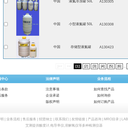
中国
液氮冷冻罐 50L
A130305
中国
小型液氮罐 50L
A130308
中国
存储型液氮罐
A130423
|<<
<<
[1]
[2]
[3]
[4]
[5]
[6]
...
服中心
法律声明
业务流程
售条款
注意事项
如何查找产品
后服务
企业承诺
如何询价
版权声明
如何订购产品
声明
|
业务流程
|
售后服务
|
招贤纳士
|
联系我们
|
友情链接
|
产品咨询
|
MRO目录
|
LA
艾测提供
酸度计
,
电导率仪
,
溶解氧仪
等多种检测仪器