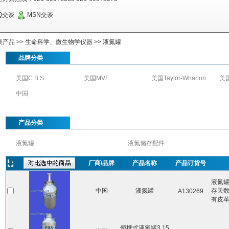
Q交谈
MSN交谈
表产品
>>
生命科学、微生物学仪器
>>
液氮罐
品牌分类
美国C.B.S
美国MVE
美国Taylor-Wharton
美国
中国
产品分类
液氮罐
液氮储存配件
厂商/品牌
产品名称
产品订货号
液氮罐
中国
液氮罐
存天数
A130269
有皮
便携式液氮罐3.15