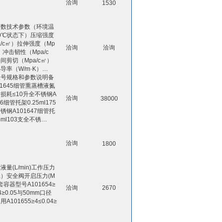
洽询
1530
参数技术参数（环境温
60℃状态下）压缩强度
a/c㎡）拉伸强度（Mp
洽询
洽询
㎡）冲击韧性（Mpa/c
间剪切（Mpa/c㎡）
导率（W/m·K）…
型号规格和参数说明备
01645细管熏蒸槽液氮
损耗≤10升全不锈钢A
洽询
38000
46细管托架0.25ml175
锈钢A101647细管托
5ml103支全不锈…
洽询
1800
液量(L/min)工作压力
a）安全阀开启压力(M
套容器型号A101654≥
洽询
2670
04≥0.05与50mm口径
A101655≥4≤0.04≥