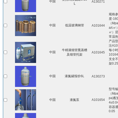
中国
A130271
L
规格
度-1
（Mp
中国
低温玻璃钢管
A101644
a/c
㎡）层
常温热
产品
注A1
牛精液细管熏蒸槽
每小时
中国
A101645
及细管托架
1016
支全不
架0.2
中国
液氮罐报价6L
A130273
型号输
（Mp
pa)配
中国
液氮泵
A101654
4≤0.
容器通用
0.05