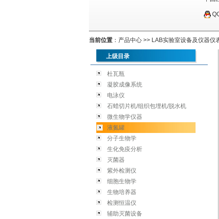
Q
当前位置
：
产品中心
>>
LAB实验室设备及仪器仪
上级目录
杜瓦瓶
凝胶成像系统
电泳仪
石蜡切片机/组织包埋机/脱水机
微生物学仪器
液氮罐
分子生物学
生化免疫分析
灭菌器
紫外检测仪
细胞生物学
生物培养器
检测恒温仪
辅助灭菌设备