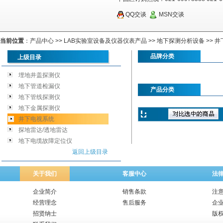
QQ交谈
MSN交谈
当前位置
：
产品中心
>>
LAB实验室设备及仪器仪表产品
>>
地下探测分析设备
>>
井
品牌分类
上级目录
埋地井盖探测仪
地下管道检漏仪
产品分类
地下管线探测仪
地下金属探测仪
井下电视系统
探地雷达/透地雷达
地下电缆故障定位仪
返回上级目录
关于我们
客服中心
法
企业简介
销售条款
注
经营理念
售后服务
企
招贤纳士
版