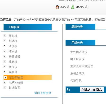
QQ交谈
MSN交谈
当前位置
：
产品中心
>>
LAB实验室设备及仪器仪表产品
>>
常规实验设备、实验仪器
品牌分类
上级目录
离心机
制冰机
产品分类
清洗器
纯水机
大气预浓缩仪
粉碎机器
电子岐管仪
球磨机
泡沫吸水率测定仪
物位仪
实验台
液相合成仪
综合实验仪
气垫导轨
电子冷热箱
超滤装置
返回上级目录