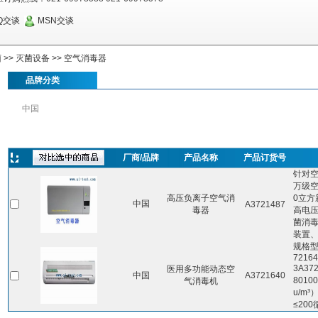
Q交谈
MSN交谈
菌
>>
灭菌设备
>>
空气消毒器
品牌分类
中国
厂商/品牌
产品名称
产品订货号
针对
万级空
高压负离子空气消
0立方
中国
A3721487
毒器
高电
菌消
装置
规格型
7216
3A37
医用多功能动态空
中国
A3721640
8010
气消毒机
u/m³
≤20