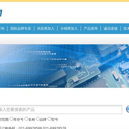
查询
国际品牌专卖
供应商加入
分销商加入
产品咨询
诚信道德
技
部范围
库存号
名称
品牌
型号
订购热线：021-69978588 021-69978578