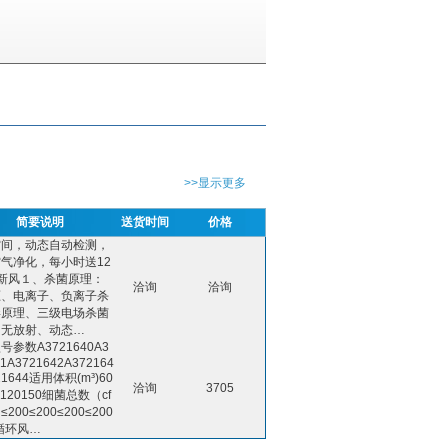
>>显示更多
简要说明
送货时间
价格
空间，动态自动检测，
气净化，每小时送12
新风１、杀菌原理：
洽询
洽询
压、电离子、负离子杀
毒原理、三级电场杀菌
、无放射、动态…
号参数A3721640A3
41A3721642A372164
21644适用体积(m³)60
洽询
3705
0120150细菌总数（cf
）≤200≤200≤200≤200
0循环风…