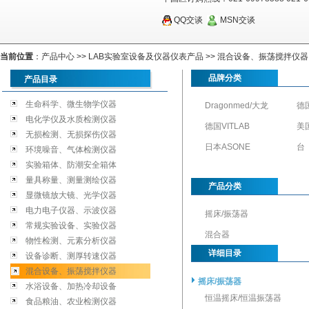
QQ交谈
MSN交谈
当前位置
：
产品中心
>>
LAB实验室设备及仪器仪表产品
>>
混合设备、振荡搅拌仪器
品牌分类
产品目录
生命科学、微生物学仪器
Dragonmed/大龙
德
电化学仪及水质检测仪器
德国VITLAB
美国
无损检测、无损探伤仪器
日本ASONE
台
环境噪音、气体检测仪器
实验箱体、防潮安全箱体
量具称量、测量测绘仪器
产品分类
显微镜放大镜、光学仪器
电力电子仪器、示波仪器
摇床/振荡器
常规实验设备、实验仪器
混合器
物性检测、元素分析仪器
详细目录
设备诊断、测厚转速仪器
混合设备、振荡搅拌仪器
摇床/振荡器
水浴设备、加热冷却设备
恒温摇床/恒温振荡器
食品粮油、农业检测仪器