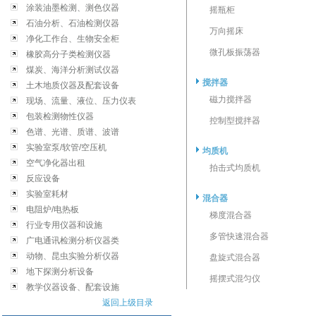
涂装油墨检测、测色仪器
摇瓶柜
石油分析、石油检测仪器
万向摇床
净化工作台、生物安全柜
微孔板振荡器
橡胶高分子类检测仪器
煤炭、海洋分析测试仪器
搅拌器
土木地质仪器及配套设备
磁力搅拌器
现场、流量、液位、压力仪表
包装检测物性仪器
控制型搅拌器
色谱、光谱、质谱、波谱
实验室泵/软管/空压机
均质机
空气净化器出租
拍击式均质机
反应设备
实验室耗材
混合器
电阻炉/电热板
梯度混合器
行业专用仪器和设施
多管快速混合器
广电通讯检测分析仪器类
动物、昆虫实验分析仪器
盘旋式混合器
地下探测分析设备
摇摆式混匀仪
教学仪器设备、配套设施
返回上级目录