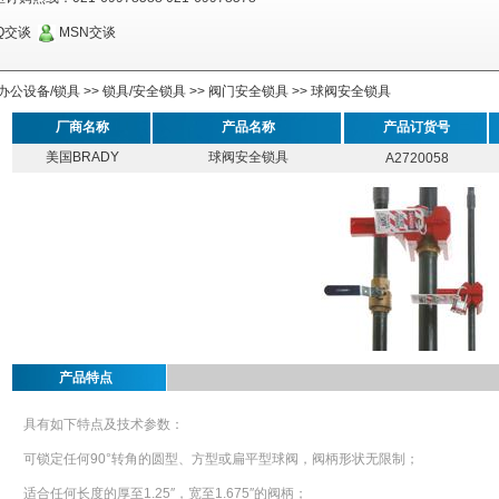
Q交谈
MSN交谈
办公设备/锁具
>>
锁具/安全锁具
>>
阀门安全锁具
>>
球阀安全锁具
厂商名称
产品名称
产品订货号
美国BRADY
球阀安全锁具
A2720058
产品特点
具有如下特点及技术参数：
可锁定任何90°转角的圆型、方型或扁平型球阀，阀柄形状无限制；
适合任何长度的厚至1.25″，宽至1.675″的阀柄；