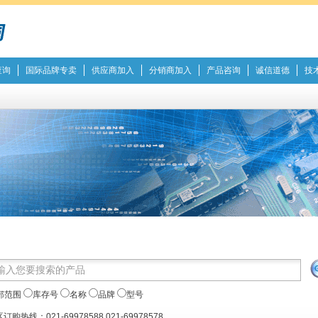
查询
国际品牌专卖
供应商加入
分销商加入
产品咨询
诚信道德
技
部范围
库存号
名称
品牌
型号
订购热线：021-69978588 021-69978578