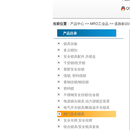
Q
当前位置
：
产品中心
>>
MRO工业品
>>
道路标识/
产品目录
锁具挂板
多点锁扣
安全锁具配件,共锁盒
千层锁/统开锁
塑胶安全挂锁
缆锁, 密码缆锁
黄铜挂锁/铜挂锁
密码锁
不锈钢安全挂锁/合金锁
电源插头锁具,动力源锁定装置
电气开关锁具/断路器开关锁具
阀门安全锁具
安全吊牌,安全挂牌
组合锁具/安全锁具套装