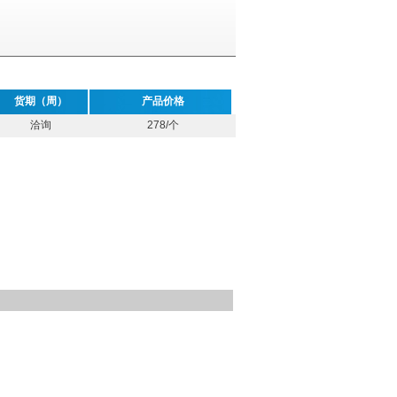
货期（周）
产品价格
洽询
278/个