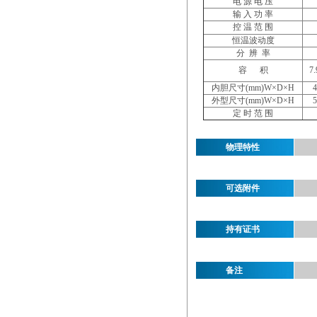
电
源
电
压
输
入
功
率
控
温
范
围
恒温波动度
分
辨
率
容
积
7.
内胆尺寸
(mm)W×D×H
4
外型尺寸
(mm)W×D×H
5
定
时
范
围
物理特性
可选附件
持有证书
备注