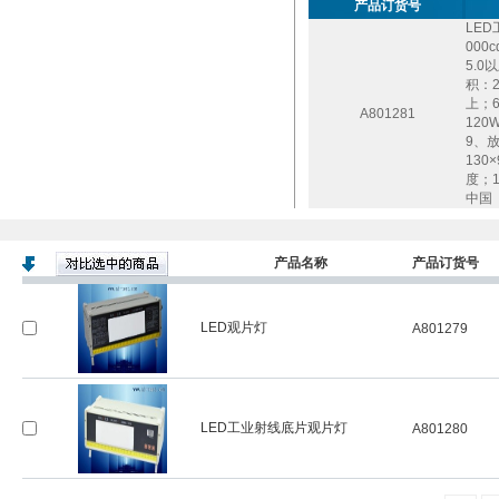
产品订货号
LE
000
5.
积：2
上；6
A801281
120
9、
130
度；
中国
产品名称
产品订货号
LED观片灯
A801279
LED工业射线底片观片灯
A801280