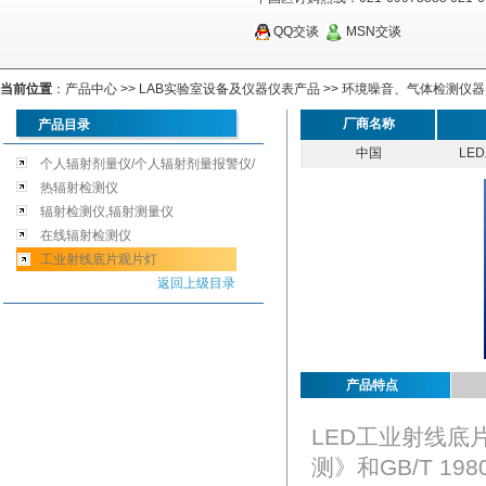
QQ交谈
MSN交谈
当前位置
：
产品中心
>>
LAB实验室设备及仪器仪表产品
>>
环境噪音、气体检测仪器
厂商名称
产品目录
中国
LE
个人辐射剂量仪/个人辐射剂量报警仪/
个人辐射报警仪
热辐射检测仪
辐射检测仪,辐射测量仪
在线辐射检测仪
工业射线底片观片灯
返回上级目录
产品特点
LED工业射线底片
测》和GB/T 19