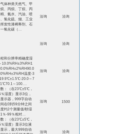
测气体种类天然气、甲
乙烷、丙烷、丁烷、丙
酒精、氨水、汽油、喷
洽询
洽询
料、氢化硫、烟、工业
、挥发性漆稀释剂、石
、一氧化碳（…
洽询
洽询
量程和分辨率精确度湿
～10.0%RH±3%RH1
90.0%RH±2%RH90.0
洽询
洽询
.0%RH±3%RH温度-3
19.9℃±1.5℃-20.0～7
±1℃70.1～100.…
数：（在23℃±5℃，
5％湿度）显示3位，
显示器，999字自动
洽询
1500
间在0到59分钟之间
度约2个测量值/秒湿
1％-99％相对…
数：（在23℃±5℃，
5％湿度）显示3位液
显示，最大999自动
洽询
洽询