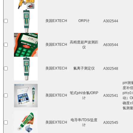
美国EXTECH
ORP计
A302544
高精度超声波测距
美国EXTECH
A630544
仪
美国EXTECH
氟离子测定仪
A302548
pH测
度补偿范
笔式pH/余氯/ORP
pH±0
美国EXTECH
A302541
计
动）O
确度±9
氯测
电导率/TDS/盐度
美国EXTECH
A302545
计