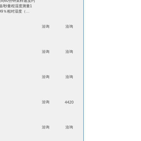
间60分钟采样速度约
值/秒量程湿度测量1
99％相对湿度（…
洽询
洽询
洽询
洽询
洽询
洽询
洽询
4420
洽询
洽询