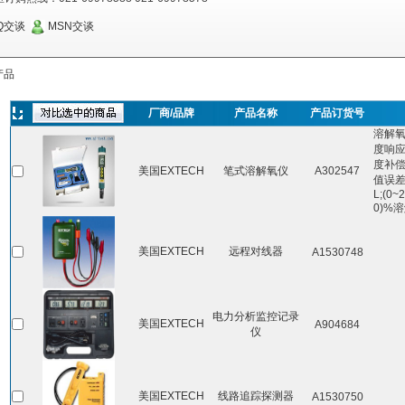
Q交谈
MSN交谈
产品
厂商/品牌
产品名称
产品订货号
溶解
度响
度补
美国EXTECH
笔式溶解氧仪
A302547
值误差重
L;(0~
0)%
美国EXTECH
远程对线器
A1530748
电力分析监控记录
美国EXTECH
A904684
仪
美国EXTECH
线路追踪探测器
A1530750