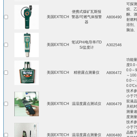
可探
烷、
便携式煤矿瓦斯报
酮、
美国EXTECH
警器/可燃气体报警
A806490
射燃
器
溶剂
脑油
笔试PH/电导率/TD
美国EXTECH
A302546
S/盐度计
功能
度0.0
0.0～
美国EXTECH
精密露点测量仪
A806472
～100
0.0～-
0.0℃
技术参
小于7
双液晶
美国EXTECH
温湿度露点测试仪
A806479
关机时
测量速
度测量
技术参
小于7
晶数字
美国EXTECH
温湿度露点测量仪
A806480