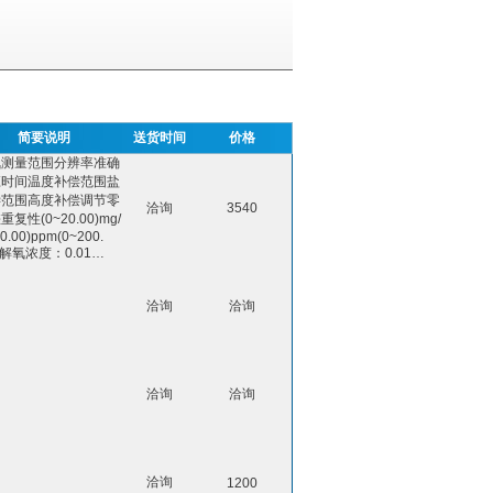
简要说明
送货时间
价格
氧测量范围分辨率准确
应时间温度补偿范围盐
偿范围高度补偿调节零
洽询
3540
复性(0~20.00)mg/
20.00)ppm(0~200.
溶解氧浓度：0.01…
洽询
洽询
洽询
洽询
洽询
1200