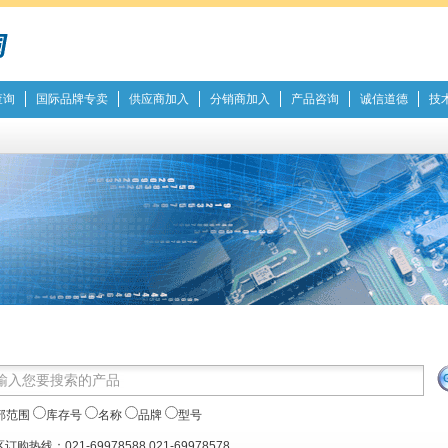
查询
国际品牌专卖
供应商加入
分销商加入
产品咨询
诚信道德
技
部范围
库存号
名称
品牌
型号
订购热线：021-69978588 021-69978578