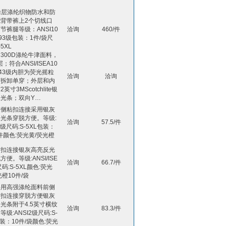
涂层涤纶织物防水和防
背带裤上2个切线口
节裤腿等级：ANSI10
洽询
460/件
993级包装：1件/袋尺
5XL
300D涤纶牛津面料，
；符合ANSI/ISEA10
0043级内胆为荧光摇粒
洽询
洽询
可拆卸单穿；外层和内
英寸3MScotchlite银
光条；双向Y…
前侧粘扣连接采用银灰
光条穿脱方便。等级:
洽询
57.5/件
2级尺码:S-5XL包装：
/件颜色:荧光黄/荧光橙
粘扣连接银灰高亮反光
方便。等级:ANSI/ISE
洽询
66.7/件
码:S-5XL颜色:荧光
光橙10件/袋
采用高强涤纶面料前侧
粘扣连接穿脱方便银灰
光条附于4.5英寸横纹
洽询
83.3/件
等级:ANSI2级尺码:S-
包装：10件/袋颜色:荧光