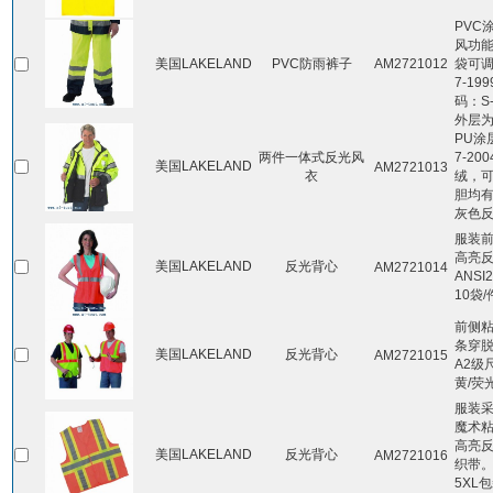
PVC
风功能
美国LAKELAND
PVC防雨裤子
AM2721012
袋可调
7-19
码：S-
外层为
PU涂层
两件一体式反光风
7-2
美国LAKELAND
AM2721013
衣
绒，
胆均有2
灰色反
服装
高亮反
美国LAKELAND
反光背心
AM2721014
ANSI
10袋
前侧
条穿脱
美国LAKELAND
反光背心
AM2721015
A2级尺
黄/荧
服装
魔术
高亮反
美国LAKELAND
反光背心
AM2721016
织带。
5XL