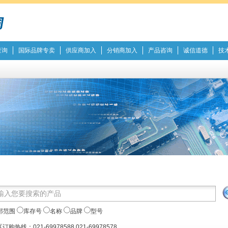
查询
国际品牌专卖
供应商加入
分销商加入
产品咨询
诚信道德
技
部范围
库存号
名称
品牌
型号
订购热线：021-69978588 021-69978578