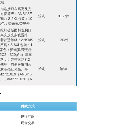
光橙
粘扣连接银灰高亮反光
方便等级：ANSI/ISE
洽询
91.7/件
尺码：S-5XL包装：10
颜色：荧光黄/荧光橙
涤纶灯芯绒面料左胸口
灰高亮反光条吸湿排
着舒适等级：ANSI/IS
洽询
130/件
级尺码：S-6XL包装：1
袋颜色：荧光黄/荧光橙
5OZ（320g/m）厚重
料，为带帽运动衫2
手侧兜，前侧拉链闭合
洽询
洽询
银灰高亮反光条。等
2721019（ANSI/IS
），AM2721020（A
付款方式
银行汇款
现金交易