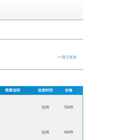
>>显示更多
简要说明
送货时间
价格
洽询
50/件
洽询
60/件