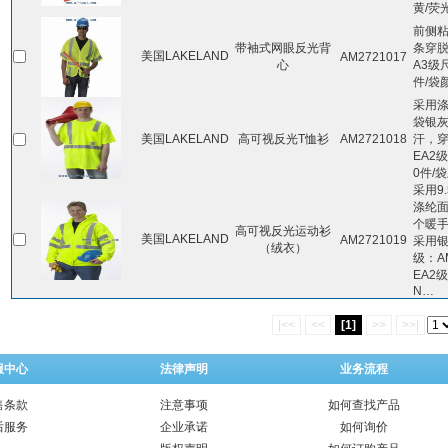
黄/荧
前侧
带袖式网眼反光背
条穿脱
美国LAKELAND
AM2721017
心
A3级
件/袋
采用
袋银
美国LAKELAND
高可视反光T恤衫
AM2721018
汗，穿
EA2
0件/
采用9.
涤纶面
个暖
高可视反光运动衫
美国LAKELAND
AM2721019
采用
（绒衣）
级：AM
EA2级
N…
|<<
<<
[1]
>>
>>|
服中心
法律声明
业务流程
售条款
注意事项
如何查找产品
后服务
企业承诺
如何询价