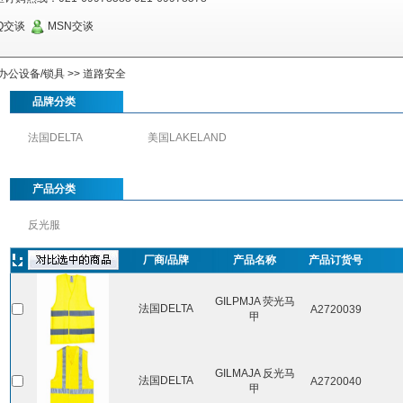
Q交谈
MSN交谈
办公设备/锁具
>>
道路安全
品牌分类
法国DELTA
美国LAKELAND
产品分类
反光服
厂商/品牌
产品名称
产品订货号
GILPMJA 荧光马
法国DELTA
A2720039
甲
GILMAJA 反光马
法国DELTA
A2720040
甲