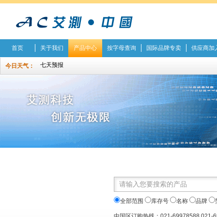
首页
关于我们
产品中心
按字母查询
国际品牌专卖
供应商加
今日天气：
全部范围
库存号
名称
品牌
中国区订购热线：021-69978588 021-6