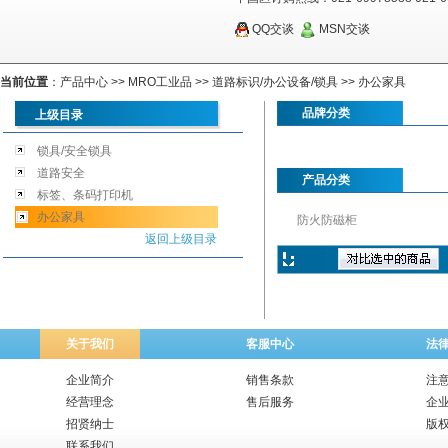
QQ交谈
MSN交谈
当前位置
：
产品中心
>>
MRO工业品
>>
道路标识/办公设备/锁具
>>
办公家具
品牌分类
上级目录
锁具/安全锁具
道路安全
产品分类
标签、条码打印机
办公家具
防火防磁柜
返回上级目录
关于我们
客服中心
法
企业简介
销售条款
注
经营理念
售后服务
企
招贤纳士
版
联系我们