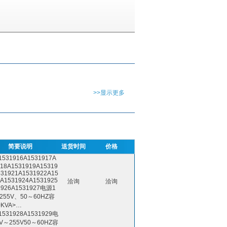
>>显示更多
简要说明
送货时间
价格
531916A1531917A
918A1531919A15319
531921A1531922A15
3A1531924A1531925
洽询
洽询
1926A1531927电源1
255V、50～60HZ容
0KVA>…
531928A1531929电
V～255V50～60HZ容