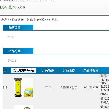
Q交谈
MSN交谈
表产品
>>
设备诊断、测厚转速仪器
>>
射线机
品牌分类
中国
产品分类
射线机
厂商/品牌
产品名称
产品订货号
型号A1
1531
20A1
3192
中国
X射线探伤仪
A1531916
A153
60V～
量>2.
型号A1
源160