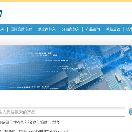
查询
国际品牌专卖
供应商加入
分销商加入
产品咨询
诚信道德
技
部范围
库存号
名称
品牌
型号
订购热线：021-69978588 021-69978578