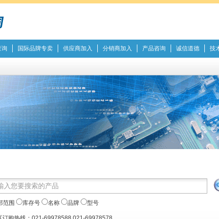
查询
国际品牌专卖
供应商加入
分销商加入
产品咨询
诚信道德
技
部范围
库存号
名称
品牌
型号
订购热线：021-69978588 021-69978578