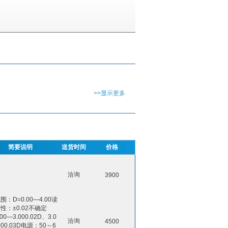
>>显示更多
简要说明
送货时间
价格
洽询
3900
：D=0.00—4.00读
性：±0.02不确定
00—3.000.02D、3.0
洽询
4500
000.03D电源：50～6