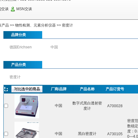
Q交谈
MSN交谈
表产品
>>
物性检测、元素分析仪器
>>
密度计
品牌分类
德国Erichsen
中国
产品分类
密度计
厂商/品牌
产品名称
产品订货号
数字式黑白透射密
中国
A700028
度计
密度范围
数稳定
度：0.
中国
黑白密度计
A730105
0—4.