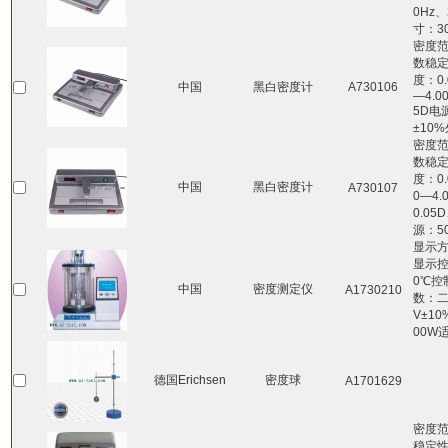
0Hz、
寸：30
密度范围
数稳定
度：0.0
中国
黑白密度计
A730106
—4.00
5D电源
±10
密度范围
数稳定
度：0.
中国
黑白密度计
A730107
0—4.
0.05
源：5
显示方
显示控
0℃控
中国
密度测定仪
A1730210
数：二
V±10
00W
德国Erichsen
密度球
A1701629
密度范围
稳定性±