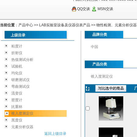
QQ交谈
MSN交谈
当前位置
：
产品中心
>>
LAB实验室设备及仪器仪表产品
>>
物性检测、元素分析仪器
品牌分类
上级目录
粘度计
中国
折射仪
热值测试分析
产品分类
试验机
均化仪
锥入度测定仪
研磨测试仪
弯曲测试仪
流变仪
密度计
比重杯
锥入度测定仪
黑度仪
元素分析仪器
返回上级目录