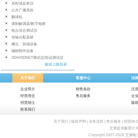
光时域反射仪
公共广播系统
翻译机
调制解调器/数字电桥
电台综合测试仪
传输分配器材
播出、前端设备
编辑制作设备
SDH/SONET测试仪/协议测试仪
返回上级目录
关于我们
客服中心
法
企业简介
销售条款
注
经营理念
售后服务
企
招贤纳士
版
联系我们
关于我们
|
版权声明
|
业务流程
|
售后服务
|
招贤纳
艾测提供
酸度计
,
Copyright 2007-2026 艾测电子 