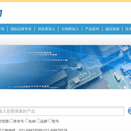
查询
国际品牌专卖
供应商加入
分销商加入
产品咨询
诚信道德
技
部范围
库存号
名称
品牌
型号
订购热线：021-69978588 021-69978578