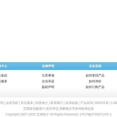
服中心
法律声明
业务流程
售条款
注意事项
如何查找产品
后服务
企业承诺
如何询价
版权声明
如何订购产品
声明
|
业务流程
|
售后服务
|
招贤纳士
|
联系我们
|
友情链接
|
产品咨询
|
MRO目录
|
LA
艾测提供
酸度计
,
电导率仪
,
溶解氧仪
等多种检测仪器
Copyright 2007-2026 艾测电子 All Rights Reserved.
沪ICP备07028713号-1