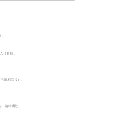
储。
导入计算机。
和电脑相联接）。
能，清晰明朗。