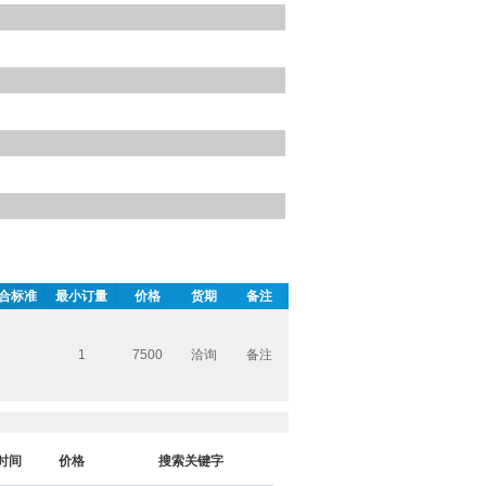
合标准
最小订量
价格
货期
备注
1
7500
洽询
备注
时间
价格
搜索关键字