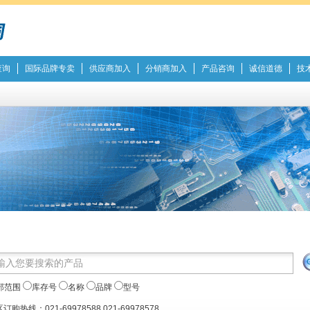
查询
国际品牌专卖
供应商加入
分销商加入
产品咨询
诚信道德
技
部范围
库存号
名称
品牌
型号
订购热线：021-69978588 021-69978578